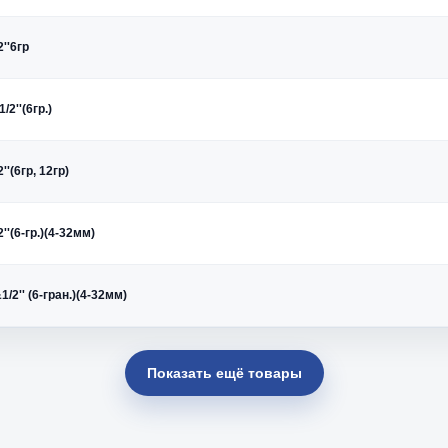
''6гр
/2''(6гр.)
''(6гр, 12гр)
''(6-гр.)(4-32мм)
/2'' (6-гран.)(4-32мм)
Показать ещё товары