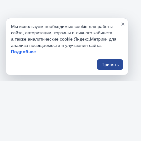
×
Мы используем необходимые cookie для работы
сайта, авторизации, корзины и личного кабинета,
а также аналитические cookie Яндекс.Метрики для
анализа посещаемости и улучшения сайта.
Подробнее
Принять
РусИнструменты
Раздел
Главная
На данном сайте вы найдете большой 
Каталог 
ассортимент профессионального и бытового 
Корзина
инструмента.
Личный к
Реквизит