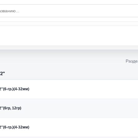
Разде
/2"
''(6-гр.)(4-32мм)
''(6гр, 12гр)
''(6-гр.)(4-32мм)