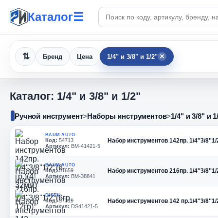
Поиск по каталогу
Каталог
☰
×
Бренд
Цена
1/4" и 3/8" и 1/2"
Каталог: 1/4" и 3/8" и 1/2"
Ручной инструмент
>
Наборы инструментов
>
1/4" и 3/8" и 1
BAUM AUTO
Код:
54713
Набор инструментов 142пр. 1/4''3/8''1/2
Артикул:
BM-41421-5
BAUM AUTO
Код:
51659
Набор инструментов 216пр. 1/4''3/8''1/2
Артикул:
BM-38841
DISEN
Код:
57319
Набор инструментов 142 пр.1/4''3/8''1/2
Артикул:
DS41421-5