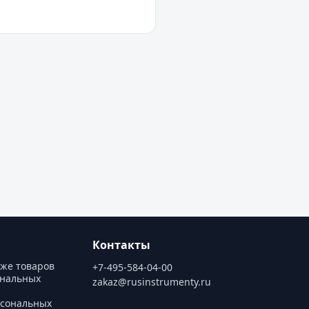
Контакты
аже товаров
+7-495-584-04-00
ональных
zakaz@rusinstrumenty.ru
рсональных