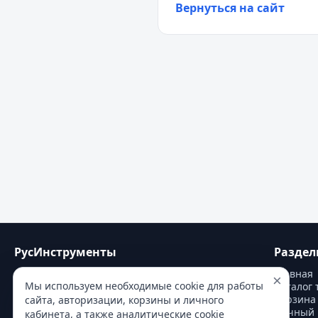
Вернуться на сайт
РусИнструменты
Раздел
Главная
На данном сайте вы найдете большой 
×
Мы используем необходимые cookie для работы
Каталог 
ассортимент профессионального и бытового 
Корзина
сайта, авторизации, корзины и личного
инструмента.
Личный 
кабинета, а также аналитические cookie