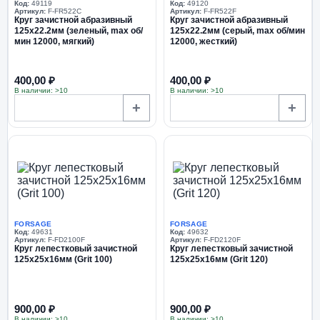
Код:
49119
Код:
49120
Артикул:
F-FR522C
Артикул:
F-FR522F
Круг зачистной абразивный
Круг зачистной абразивный
125х22.2мм (зеленый, max об/
125х22.2мм (серый, max об/мин
мин 12000, мягкий)
12000, жесткий)
400,00 ₽
400,00 ₽
В наличии: >10
В наличии: >10
+
+
FORSAGE
FORSAGE
Код:
49631
Код:
49632
Артикул:
F-FD2100F
Артикул:
F-FD2120F
Круг лепестковый зачистной
Круг лепестковый зачистной
125x25x16мм (Grit 100)
125x25x16мм (Grit 120)
900,00 ₽
900,00 ₽
В наличии: >10
В наличии: >10