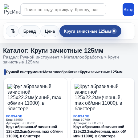
Поиск по каталогу
Вход
×
Бренд
Цена
Круги зачистные 125мм
Каталог: Круги зачистные 125мм
Раздел: Ручной инструмент > Металлообработка > Круги
зачистные 125мм
Ручной инструмент
>
Металлообработка
>
Круги зачистные 125мм
FORSAGE
FORSAGE
Код:
48950
Код:
19769
Артикул:
F-BD125B
Артикул:
F-BD125D
Круг абразивный зачистной
Круг абразивный зачистной
125х22.2мм(синий, max об/мин
125х22.2мм(черный, max об/
11000), в блистере
мин 11000), в блистере