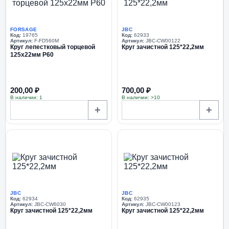
FORSAGE
JBC
Код:
19765
Код:
62933
Артикул:
F-FD560M
Артикул:
JBC-CW00122
Круг лепестковый торцевой
Круг зачистной 125*22,2мм
125х22мм P60
200,00 ₽
700,00 ₽
В наличии: 1
В наличии: >10
+
+
JBC
JBC
Код:
62934
Код:
62935
Артикул:
JBC-CW6030
Артикул:
JBC-CW00123
Круг зачистной 125*22,2мм
Круг зачистной 125*22,2мм