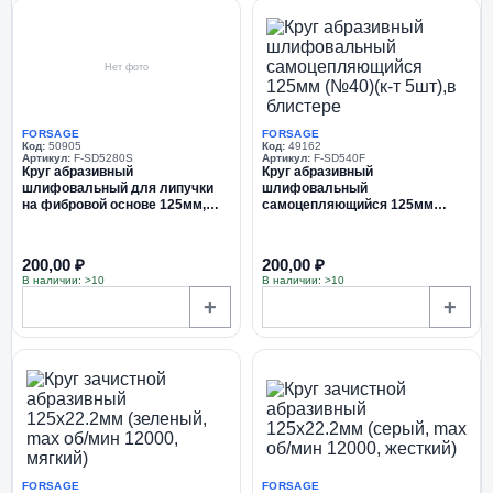
Нет фото
FORSAGE
FORSAGE
Код:
50905
Код:
49162
Артикул:
F-SD5280S
Артикул:
F-SD540F
Круг абразивный
Круг абразивный
шлифовальный для липучки
шлифовальный
на фибровой основе 125мм,
самоцепляющийся 125мм
10шт(Grit 280)
(№40)(к-т 5шт),в блистере
200,00 ₽
200,00 ₽
В наличии: >10
В наличии: >10
+
+
FORSAGE
FORSAGE