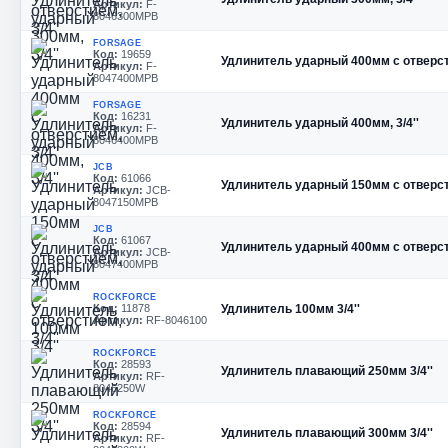
Артикул:
F-
8046300MPB
FORSAGE
Код:
19659
Удлинитель ударный 400мм с отверсти
Артикул:
F-
8047400MPB
FORSAGE
Код:
16231
Удлинитель ударный 400мм, 3/4''
Артикул:
F-
8046400MPB
JCB
Код:
61066
Удлинитель ударный 150мм с отверсти
Артикул:
JCB-
8047150MPB
JCB
Код:
61067
Удлинитель ударный 400мм с отверсти
Артикул:
JCB-
8047400MPB
ROCKFORCE
Код:
11878
Удлинитель 100мм 3/4''
Артикул:
RF-8046100
ROCKFORCE
Код:
28593
Удлинитель плавающий 250мм 3/4''
Артикул:
RF-
8046250W
ROCKFORCE
Код:
28594
Удлинитель плавающий 300мм 3/4''
Артикул:
RF-