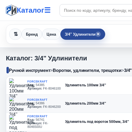
Поиск по каталогу
Каталог
☰
×
Бренд
Цена
3/4" Удлинители
Каталог: 3/4" Удлинители
Ручной инструмент
>
Воротки, удлинители, трещотки
>
3/4
FORCEKRAFT
Код:
54385
Удлинитель 100мм 3/4''
Артикул:
FK-8046100
FORCEKRAFT
Код:
54386
Удлинитель 200мм 3/4''
Артикул:
FK-8046200
FORCEKRAFT
Код:
56741
Удлинитель под вороток 500мм, 3/4''
Артикул:
FK-
8046500U