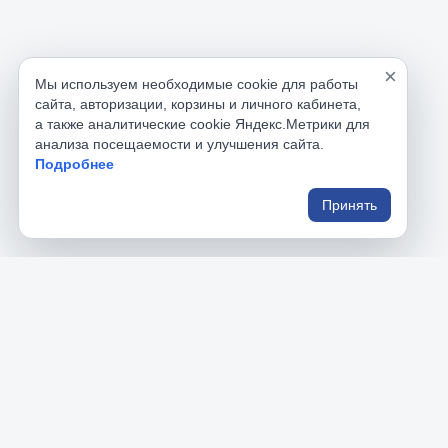
×
Мы используем необходимые cookie для работы
сайта, авторизации, корзины и личного кабинета,
а также аналитические cookie Яндекс.Метрики для
анализа посещаемости и улучшения сайта.
Подробнее
Принять
РусИнструменты
Раздел
Главная
На данном сайте вы найдете большой 
Каталог 
ассортимент профессионального и бытового 
Корзина
инструмента.
Личный к
Реквизит