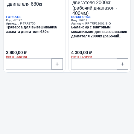
FORSAGE
ROCKFORCE
Код:
47897
Код:
16941
Артикул:
F-TRF2750
Артикул:
RF-TRF22001 BIG
Траверса для вывешивания/
Балансир с винтовым
захвата двигателя 680кг
механизмом для вывешивания
двигателя 2000кг (рабочий
диапазон - 400мм)
3 800,00 ₽
4 300,00 ₽
Нет в наличии
Нет в наличии
+
+