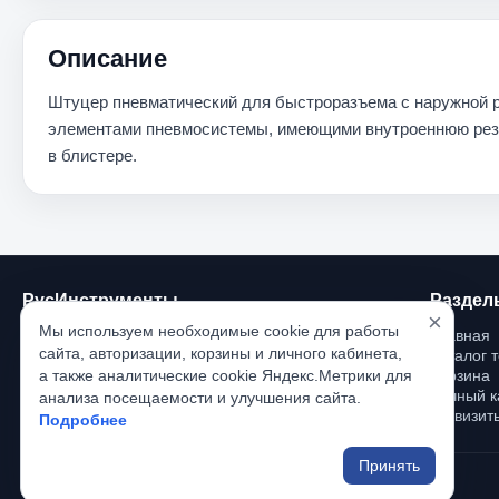
Описание
Штуцер пневматический для быстроразъема с наружной р
элементами пневмосистемы, имеющими внутроеннюю резьбу
в блистере.
РусИнструменты
Раздел
×
Мы используем необходимые cookie для работы
Главная
На данном сайте вы найдете большой 
сайта, авторизации, корзины и личного кабинета,
Каталог 
ассортимент профессионального и бытового 
а также аналитические cookie Яндекс.Метрики для
Корзина
инструмента.
Личный к
анализа посещаемости и улучшения сайта.
Реквизит
Подробнее
Принять
© 2018 РусИнструменты