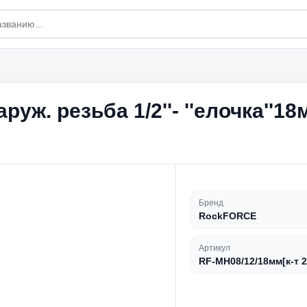
ж. резьба 1/2''- ''елочка''18м
Бренд
RockFORCE
Артикул
RF-MH08/12/18мм[к-т 2