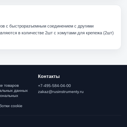
гов с быстроразъемным соединением с другими
вляются в количестве 2шт с хомутами для крепежа (2шт)
Контакты
е товаров
+7-495-584-04-00
нальных данных
zakaz@rusinstrumenty.ru
сональных
отки cookie