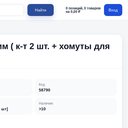
0 позиций, 0 товаров
Найти
Вход
на 0,00 ₽
м ( к-т 2 шт. + хомуты для
Код
58790
Наличие
 шт]
>10