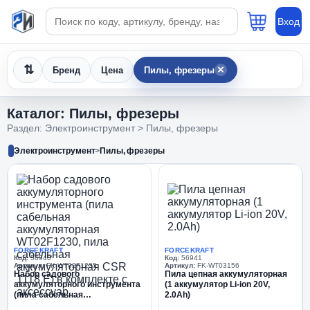
Поиск по каталогу
Вход
×
Бренд
Цена
Пилы, фрезеры
Каталог: Пилы, фрезеры
Раздел: Электроинструмент > Пилы, фрезеры
Электроинструмент
>
Пилы, фрезеры
FORCEKRAFT
FORCEKRAFT
Код:
56940
Код:
56941
Артикул:
FK-WT02F1235
Артикул:
FK-WT03156
Набор cадового
Пила цепная аккумуляторная
аккумуляторного инструмента
(1 аккумулятор Li-ion 20V,
(пила сабельная
2.0Ah)
аккумуляторная WT02F1230,