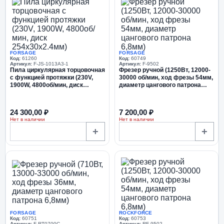
FORSAGE
FORSAGE
Код:
61260
Код:
60749
Артикул:
F-JS-1013A3-1
Артикул:
F-9502
Пила циркулярная торцовочная
Фрезер ручной (1250Вт, 12000-
с функцией протяжки (230V,
30000 об/мин, ход фрезы 54мм,
1900W, 4800об/мин, диск
диаметр цангового патрона
254х30х2.4мм)
6,8мм)
24 300,00 ₽
7 200,00 ₽
Нет в наличии
Нет в наличии
+
+
FORSAGE
ROCKFORCE
Код:
60751
Код:
60753
Артикул:
F-RT0700C
Артикул:
RF-9502