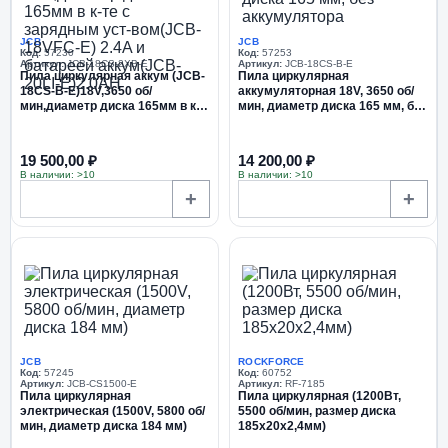
JCB
JCB
Код:
57230
Код:
57253
Артикул:
JCB-18CS-2XB-E
Артикул:
JCB-18CS-B-E
Пила циркулярная аккум (JCB-
Пила циркулярная
18CS-B-E)18V,3650 об/
аккумуляторная 18V, 3650 об/
мин,диаметр диска 165мм в к-
мин, диаметр диска 165 мм, без
те с зарядным уст-вом(JCB-
аккумулятора
18VFC-E) 2.4A и батареей
аккум(JCB-20...
19 500,00 ₽
14 200,00 ₽
В наличии: >10
В наличии: >10
+
+
JCB
ROCKFORCE
Код:
57245
Код:
60752
Артикул:
JCB-CS1500-E
Артикул:
RF-7185
Пила циркулярная
Пила циркулярная (1200Вт,
электрическая (1500V, 5800 об/
5500 об/мин, размер диска
мин, диаметр диска 184 мм)
185х20х2,4мм)