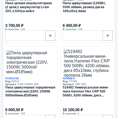
Пила цепная аккумуляторная
Пила циркулярная (1200Вт,
(2 цепи,1 аккумулятор Li-ion
5500 об/мин, размер диска
20V, 2.0Ah),в кейсе
185х20х2,4мм)
3 700,00 ₽
6 400,00 ₽
В наличии: >10
В наличии: >10
+
+
FORSAGE
HAMMER
Код:
62012
Код:
27790
Артикул:
F-M1Y-DH01-185
Артикул:
CRP 500
Пила циркулярная торцовочная
519482 Универсальная мини-
электрическая (220V, 1500W,
пила Hammer Flex CRP 500
5000об/мин,Ø185мм)
500Вт, 4200 об/мин, диск
85х10мм, глубина пропила
26мм
6 600,00 ₽
15 100,00 ₽
В наличии: >10
В наличии: 1