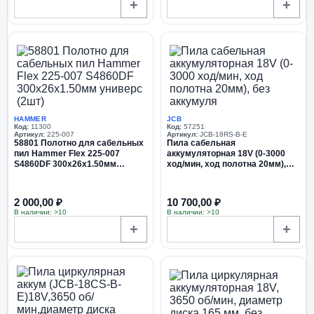
+
+
HAMMER
JCB
Код:
11300
Код:
57251
Артикул:
225-007
Артикул:
JCB-18RS-B-E
58801 Полотно для сабельных
Пила сабельная
пил Hammer Flex 225-007
аккумуляторная 18V (0-3000
S4860DF 300x26x1.50мм
ход/мин, ход полотна 20мм),
универс (2шт)
без аккумуля
2 000,00 ₽
10 700,00 ₽
В наличии: >10
В наличии: >10
+
+