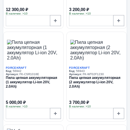
пила сабельная
аккумуляторная CSR 1118 E) в
12 300,00 ₽
3 200,00 ₽
комплекте с...
В наличии: >10
В наличии: >10
+
+
FORCEKRAFT
FORCEKRAFT
Код:
56942
Код:
56943
Артикул:
FK-CSR1018E
Артикул:
FK-WT02F1230
Пила цепная аккумуляторная
Пила цепная аккумуляторная
(1 аккумулятор Li-ion 20V,
(2 аккумулятор Li-ion 20V,
2.0Ah)
2.0Ah)
5 000,00 ₽
3 700,00 ₽
В наличии: >10
В наличии: >10
+
+