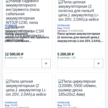
FORSAGE
FORSAGE
Код:
56459
Код:
56461
Артикул:
F-WT02F1235
Артикул:
F-CSR1018E
Набор cадового
Пила цепная аккумуляторная
аккумуляторного инструмента
(2 полотна для пилы/4 цепи,1
(пила сабельная
аккумулятор Li-ion 20V, 2.0Ah),в
аккумуляторная WT02F1230,
кейсе
пила сабельная
аккумуляторная CSR 1118 E) в
12 500,00 ₽
5 200,00 ₽
комплекте с...
В наличии: >10
В наличии: >10
+
+
FORSAGE
FORSAGE
Код:
56460
Код:
60748
Артикул:
F-WT03156
Артикул:
F-7185