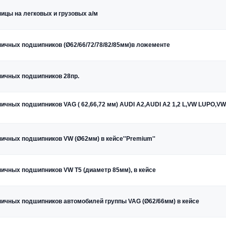
ицы на легковых и грузовых а/м
ичных подшипников (Ø62/66/72/78/82/85мм)в ложементе
пичных подшипников 28пр.
ичных подшипников VAG ( 62,66,72 мм) AUDI A2,AUDI A2 1,2 L,VW LUPO,VW
ичных подшипников VW (Ø62мм) в кейсе''Premium''
ичных подшипников VW T5 (диаметр 85мм), в кейсе
пичных подшипников автомобилей группы VAG (Ø62/66мм) в кейсе