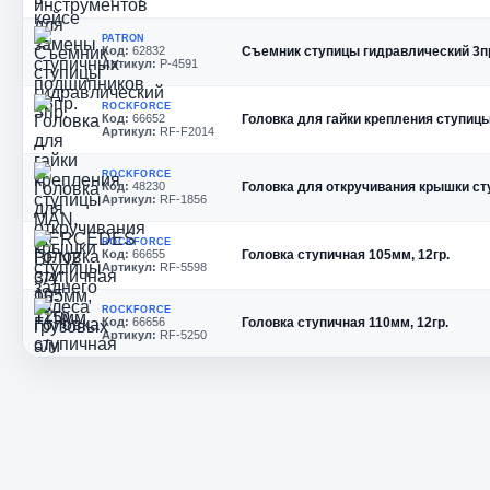
PATRON
Код:
62832
Съемник ступицы гидравлический 3п
Артикул:
P-4591
ROCKFORCE
Код:
66652
Головка для гайки крепления ступиц
Артикул:
RF-F2014
ROCKFORCE
Код:
48230
Головка для откручивания крышки ст
Артикул:
RF-1856
ROCKFORCE
Код:
66655
Головка ступичная 105мм, 12гр.
Артикул:
RF-5598
ROCKFORCE
Код:
66656
Головка ступичная 110мм, 12гр.
Артикул:
RF-5250