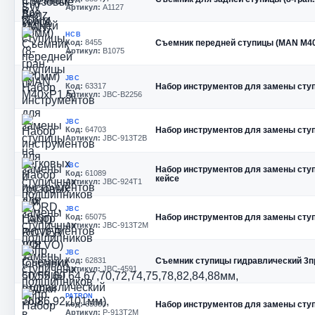
Артикул:
A1127
HCB
Код:
8455
Съемник передней ступицы (MAN M40
Артикул:
B1075
JBC
Код:
63317
Набор инструментов для замены ступ
Артикул:
JBC-B2256
JBC
Код:
64703
Набор инструментов для замены сту
Артикул:
JBC-913T2B
JBC
Набор инструментов для замены ступич
Код:
61089
кейсе
Артикул:
JBC-924T1
JBC
Код:
65075
Набор инструментов для замены сту
Артикул:
JBC-913T2M
JBC
Код:
62831
Съемник ступицы гидравлический 3п
Артикул:
JBC-4591
PATRON
Код:
65080
Набор инструментов для замены сту
Артикул:
P-913T2M