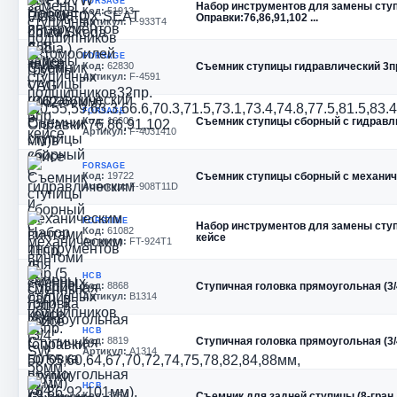
FORSAGE
Набор инструментов для замены ступич
Код:
51913
Оправки:76,86,91,102 ...
Артикул:
F-933T4
FORSAGE
Код:
62830
Съемник ступицы гидравлический 3п
Артикул:
F-4591
FORSAGE
Код:
16606
Съемник ступицы сборный с гидравли
Артикул:
F-4031410
FORSAGE
Код:
19722
Съемник ступицы сборный с механиче
Артикул:
F-908T11D
FORSTIME
Набор инструментов для замены ступич
Код:
61082
кейсе
Артикул:
FT-924T1
HCB
Код:
8868
Ступичная головка прямоугольная (3/
Артикул:
B1314
HCB
Код:
8819
Ступичная головка прямоугольная (3/
Артикул:
A1314
HCB
Код:
3854
Съемник для задней ступицы (8-гран.