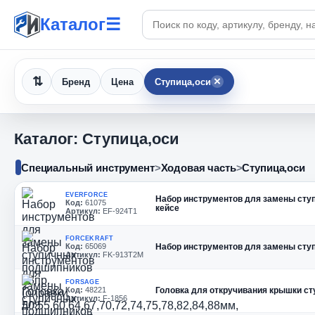
Поиск по каталогу
Каталог
☰
×
Бренд
Цена
Ступица,оси
Каталог: Ступица,оси
Специальный инструмент
>
Ходовая часть
>
Ступица,оси
EVERFORCE
Набор инструментов для замены ступич
Код:
61075
кейсе
Артикул:
EF-924T1
FORCEKRAFT
Код:
65069
Набор инструментов для замены сту
Артикул:
FK-913T2M
FORSAGE
Код:
48221
Головка для откручивания крышки ст
Артикул:
F-1856