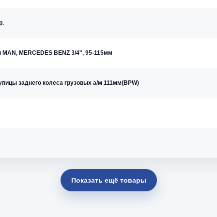
р.
ы MAN, MERCEDES BENZ 3/4'', 95-115мм
упицы заднего колеса грузовых а/м 111мм(BPW)
Показать ещё товары