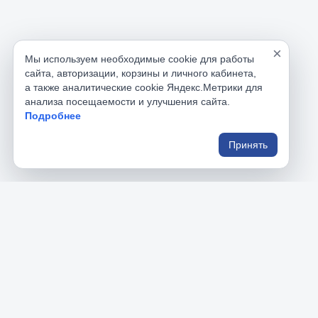
×
Мы используем необходимые cookie для работы
сайта, авторизации, корзины и личного кабинета,
а также аналитические cookie Яндекс.Метрики для
анализа посещаемости и улучшения сайта.
Подробнее
Принять
РусИнструменты
Раздел
Главная
На данном сайте вы найдете большой 
Каталог 
ассортимент профессионального и бытового 
Корзина
инструмента.
Личный к
Реквизит