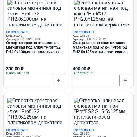
FORCEKRAFT
FORCEKRAFT
Код:
26242
Код:
26898
Артикул:
FK-70220100
Артикул:
FK-70220125
Отвертка крестовая силовая
Отвертка крестовая силовая
магнитная под ключ ''Profi''S2
магнитная под ключ ''Profi''S2
PH2.0х100мм, на пластиковом
PH2.0х125мм, на пластиковом
держателе
держателе
300,00 ₽
400,00 ₽
В наличии: >10
В наличии: >10
+
+
FORCEKRAFT
FORCEKRAFT
Код:
26899
Код:
28215
Артикул:
FK-70230125
Артикул:
FK-70255125