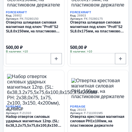
FORCEKRAFT
FORCEKRAFT
Код:
26902
Код:
26903
Артикул:
FK-70280150
Артикул:
FK-70280175
Отвертка шлицевая силовая
Отвертка шлицевая силовая
магнитная под ключ ''Profi''S2
магнитная под ключ ''Profi''S2
SL8.0х150мм, на пластиковом
SL8.0х175мм, на пластиковом
держателе
держателе
500,00 ₽
500,00 ₽
В наличии: >10
В наличии: >10
+
+
FORSAGE
FORSAGE
Код:
18318
Код:
28103
Артикул:
F-21310
Артикул:
F-7111001MS
Набор отверток силовых
Отвертка крестовая магнитная
ударных магнитных 12пр. (SL:
силовая PH1х100мм, на
6х38,3.2х75,5х75,6х100,8х150,9.5х200мм
пластиковом держателе
PH: 2х38,0х75, 1х75, 2х100,