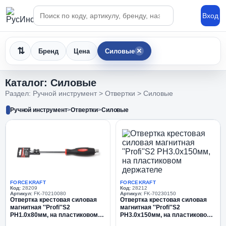
Поиск по каталогу
Вход
×
Бренд
Цена
Силовые
Каталог: Силовые
Раздел: Ручной инструмент > Отвертки > Силовые
Ручной инструмент
>
Отвертки
>
Силовые
FORCEKRAFT
FORCEKRAFT
Код:
28209
Код:
28212
Артикул:
FK-70210080
Артикул:
FK-70230150
Отвертка крестовая силовая
Отвертка крестовая силовая
магнитная ''Profi''S2
магнитная ''Profi''S2
PH1.0х80мм, на пластиковом
PH3.0х150мм, на пластиковом
держателе
держателе