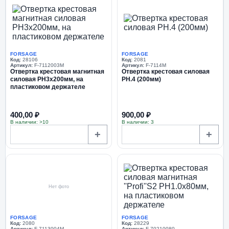
FORSAGE
FORSAGE
Код:
28106
Код:
2081
Артикул:
F-7112003M
Артикул:
F-7114M
Отвертка крестовая магнитная
Отвертка крестовая силовая
силовая PH3х200мм, на
PH.4 (200мм)
пластиковом держателе
400,00 ₽
900,00 ₽
В наличии: >10
В наличии: 3
+
+
Нет фото
FORSAGE
FORSAGE
Код:
2080
Код:
28229
Артикул:
F-7113004M
Артикул:
F-70210080