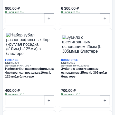
900,00 ₽
6 300,00 ₽
В наличии: >10
В наличии: >10
+
+
FORSAGE
ROCKFORCE
Код:
50336
Код:
50681
Артикул:
F-RP7002-4
Артикул:
RF-60225305
Набор зубил разнопрофильных
Зубило с шестигранным
4пр.(круглая посадка ø10мм,L-
основанием 25мм (L-305мм),в
125мм),в блистере
блистере
400,00 ₽
700,00 ₽
В наличии: >10
В наличии: >10
+
+