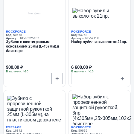
Нет фото
ROCKFORCE
ROCKFORCE
Код:
50678
Код:
64768
Артикул:
RF-60225457
Артикул:
RF-5211K
Зубило с шестигранным
Набор зубил и выколоток 21пр.
основанием 25мм (L-457мм),в
блистере
900,00 ₽
6 600,00 ₽
В наличии: >10
В наличии: >10
+
+
FORSAGE
ROCKFORCE
Код:
16342
Код:
50675
Артикул:
F-60225305HQ
Артикул:
RF-5034HQ