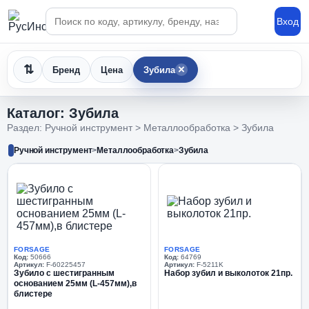
Поиск по каталогу
Вход
×
Бренд
Цена
Зубила
Каталог: Зубила
Раздел: Ручной инструмент > Металлообработка > Зубила
Ручной инструмент
>
Металлообработка
>
Зубила
FORSAGE
FORSAGE
Код:
50666
Код:
64769
Артикул:
F-60225457
Артикул:
F-5211K
Зубило с шестигранным
Набор зубил и выколоток 21пр.
основанием 25мм (L-457мм),в
блистере