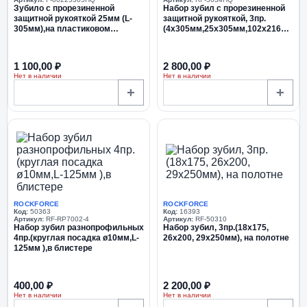
Зубило c прорезиненной
Набор зубил c прорезиненной
защитной рукояткой 25мм (L-
защитной рукояткой, 3пр.
305мм),на пластиковом
(4х305мм,25х305мм,102х216мм),в
держателе
блистере
1 100,00 ₽
2 800,00 ₽
Нет в наличии
Нет в наличии
+
+
ROCKFORCE
ROCKFORCE
Код:
50363
Код:
16393
Артикул:
RF-RP7002-4
Артикул:
RF-50310
Набор зубил разнопрофильных
Набор зубил, 3пр.(18х175,
4пр.(круглая посадка ø10мм,L-
26х200, 29х250мм), на полотне
125мм ),в блистере
400,00 ₽
2 200,00 ₽
Нет в наличии
Нет в наличии