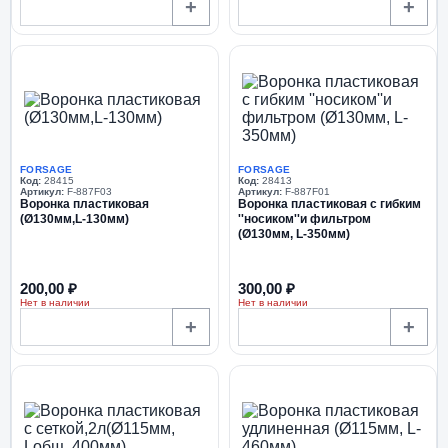
+
+
FORSAGE
FORSAGE
Код:
28415
Код:
28413
Артикул:
F-887F03
Артикул:
F-887F01
Воронка пластиковая
Воронка пластиковая с гибким
(Ø130мм,L-130мм)
''носиком''и фильтром
(Ø130мм, L-350мм)
200,00 ₽
300,00 ₽
Нет в наличии
Нет в наличии
+
+