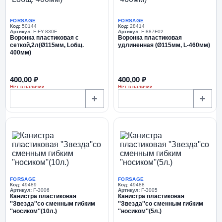
FORSAGE
FORSAGE
Код:
50144
Код:
28414
Артикул:
F-FY-830F
Артикул:
F-887F02
Воронка пластиковая с
Воронка пластиковая
сеткой,2л(Ø115мм, Lобщ.
удлиненная (Ø115мм, L-460мм)
400мм)
400,00 ₽
400,00 ₽
Нет в наличии
Нет в наличии
+
+
FORSAGE
FORSAGE
Код:
49489
Код:
49488
Артикул:
F-3006
Артикул:
F-3005
Канистра пластиковая
Канистра пластиковая
''Звезда''со сменным гибким
''Звезда''со сменным гибким
''носиком''(10л.)
''носиком''(5л.)