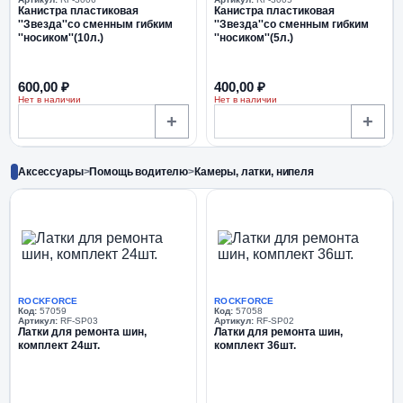
Канистра пластиковая
Канистра пластиковая
''Звезда''со сменным гибким
''Звезда''со сменным гибким
''носиком''(10л.)
''носиком''(5л.)
600,00 ₽
400,00 ₽
Нет в наличии
Нет в наличии
+
+
Аксессуары
>
Помощь водителю
>
Камеры, латки, нипеля
ROCKFORCE
ROCKFORCE
Код:
57059
Код:
57058
Артикул:
RF-SP03
Артикул:
RF-SP02
Латки для ремонта шин,
Латки для ремонта шин,
комплект 24шт.
комплект 36шт.