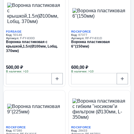
FORSAGE
ROCKFORCE
Код:
50146
Код:
67377
Артикул:
F-FY-830D
Артикул:
RF-FY-831D
Воронка пластиковая с
Воронка пластиковая
крышкой,1.5л(Ø100мм, Lобщ.
6''(150мм)
370мм)
500,00 ₽
600,00 ₽
В наличии: >10
В наличии: >10
+
+
ROCKFORCE
ROCKFORCE
Код:
67380
Код:
28433
Артикул:
RF-FY-831F
Артикул:
RF-887F01