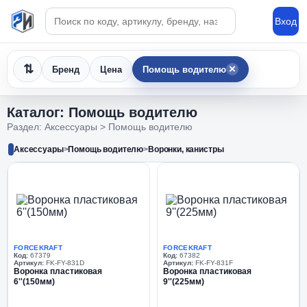
Поиск по каталогу
Вход
×
Бренд
Цена
Помощь водителю
Каталог: Помощь водителю
Раздел: Аксессуары > Помощь водителю
Аксессуары
>
Помощь водителю
>
Воронки, канистры
FORCEKRAFT
FORCEKRAFT
Код:
67379
Код:
67382
Артикул:
FK-FY-831D
Артикул:
FK-FY-831F
Воронка пластиковая
Воронка пластиковая
6''(150мм)
9''(225мм)